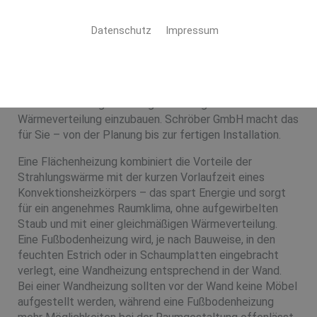
Wand- und Fußbodenheizung
Datenschutz
Impressum
Gleichmäßige Wärme im ganzen Haus
Bei einem Neubau oder einer Kernsanierung bietet es
sich an, eine Flächenheizung in Form einer Wand- oder
Fußbodenheizung für eine gleichmäßige
Wärmeverteilung einzubauen. Schröber GmbH macht das
für Sie – von der Planung bis zur fertigen Installation.
Eine Flächenheizung kombiniert die Vorteile der
Strahlungswärme mit der kurzen Vorlaufzeit eines
Konvektionsheizkörpers – das spart Energie und sorgt
für ein angenehmes Raumklima, ohne aufgewirbelten
Staub und mit einer gleichmäßigen Wärmeverteilung.
Eine Fußbodenheizung wird, je nach Bauweise, in den
feuchten Estrich oder in Schaumplatten eingebracht
verlegt, eine Wandheizung entsprechend in der Wand.
Bei einer Wandheizung sollten vor der Wand keine Möbel
aufgestellt werden, während eine Fußbodenheizung