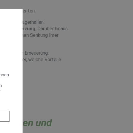
ungs­komponenten.
llung in Lagerhallen,
ls
Hallenheizung
. Darüber hinaus
ner deutlichen Senkung Ihrer
Sie bei der Erneuerung,
ren Sie hier, welche Vorteile
Ihnen
en
r
rblichen und