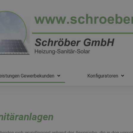
eistungen Gewerbekunden
Konfiguratoren
nitäranlagen
eiden sich grundlegend anhand der Ansprüche, die in den versc