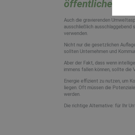
öffentlichen G
Auch die gravierenden Umweltasp
ausschließlich ausschlaggebend 
verwenden.
Nicht nur die gesetzlichen Aufla
sollten Unternehmen und Kommun
Aber der Fakt, dass wenn intellige
immens fallen können, sollte di
Energie effizient zu nutzen, um 
liegen. Oft müssen die Potenzial
werden.
Die richtige Alternative: für Ihr U