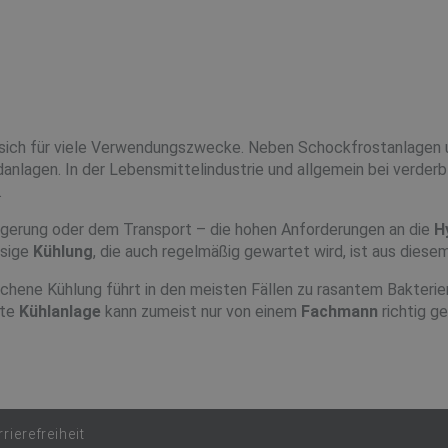
 sich für viele Verwendungszwecke. Neben Schockfrostanlagen u
anlagen. In der Lebensmittelindustrie und allgemein bei verderbl
.
Lagerung oder dem Transport – die hohen Anforderungen an die
H
ssige
Kühlung
, die auch regelmäßig gewartet wird, ist aus diese
chene Kühlung führt in den meisten Fällen zu rasantem Bakterie
nte
Kühlanlage
kann zumeist nur von einem
Fachmann
richtig g
rierefreiheit