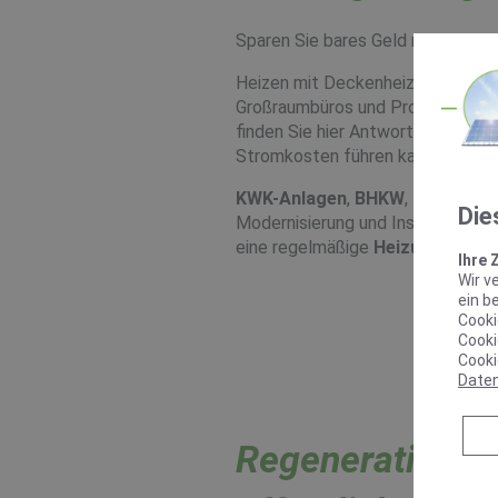
Sparen Sie bares Geld mit energ
Heizen mit Deckenheizstrahlplatt
Großraumbüros und Produktionsstä
finden Sie hier Antworten auf die 
Stromkosten führen kann.
KWK-Anlagen
,
BHKW
,
Kaskadie
Die
Modernisierung und Instandhaltun
eine regelmäßige
Heizungswart
Ihre 
Wir v
ein b
Cooki
Cooki
Cooki
Date
Regenerative En