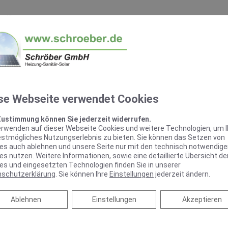
ieeffizienten Systemen und der Optimierung verschiedener Heiz
en ist die moderne Lösung der energieeffizienten Wärmebereitste
tten. Wir informieren Sie über effiziente Deckenheizsysteme a
Frage, inwiefern ein
Heizungspumpentausch im Gewerbe
zu ei
rung
: Wir erklären Ihnen wichtige Komponenten und Systeme, die 
se Webseite verwendet Cookies
g Ihrer Heizungsanlage unbedingt kennen sollten. Außerdem erfah
ung
gerade für gewerbliche Gebäude mit sich bringt.
Zustimmung können Sie jederzeit widerrufen.
erwenden auf dieser Webseite Cookies und weitere Technologien, um 
estmögliches Nutzungserlebnis zu bieten. Sie können das Setzen von
es auch ablehnen und unsere Seite nur mit den technisch notwendig
es nutzen. Weitere Informationen, sowie eine detaillierte Übersicht de
es und eingesetzten Technologien finden Sie in unserer
nschutzerklärung
. Sie können Ihre
Einstellungen
jederzeit ändern.
Ablehnen
Ablehnen
Einstellungen
Akzeptieren
ergie für die Nutzung in gewe