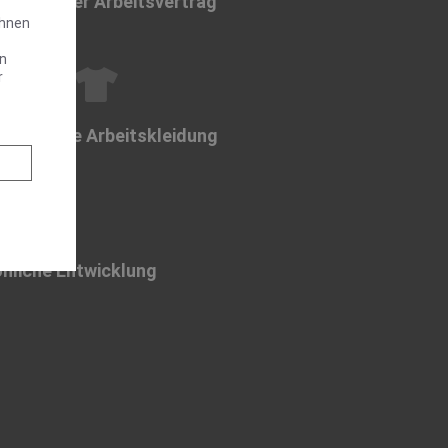
befristeter Arbeitsvertrag
Ihnen
en
r
chwertige Arbeitskleidung
nliche Entwicklung