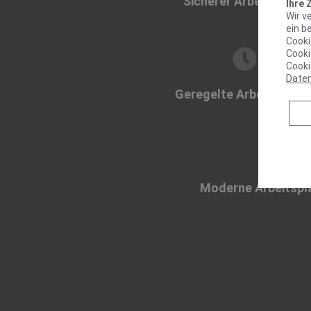
Sicherer Arbeitsplatz
Ihre 
Wir v
ein b
Cooki
Cooki
Cooki
Date
Geregelte Arbeitszeite
Moderne Arbeitspl