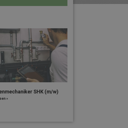
enmechaniker SHK (m/w)
sen »