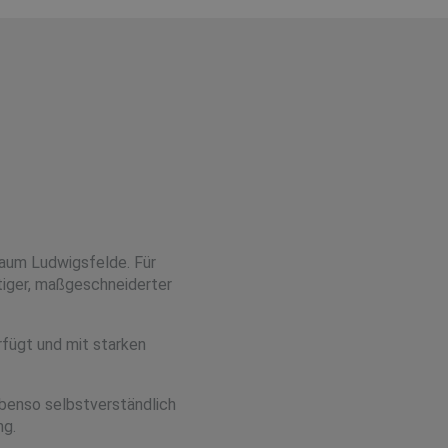
raum Ludwigsfelde. Für
tiger, maßgeschneiderter
rfügt und mit starken
ebenso selbstverständlich
ng.