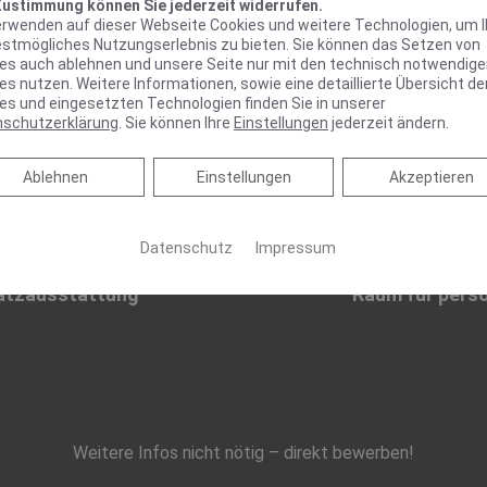
Profi-Werkzeug
Un
Zustimmung können Sie jederzeit widerrufen.
erwenden auf dieser Webseite Cookies und weitere Technologien, um 
estmögliches Nutzungserlebnis zu bieten. Sie können das Setzen von
es auch ablehnen und unsere Seite nur mit den technisch notwendig
es nutzen. Weitere Informationen, sowie eine detaillierte Übersicht de
es und eingesetzten Technologien finden Sie in unserer
nschutzerklärung
. Sie können Ihre
Einstellungen
jederzeit ändern.
n
Betriebliche Altersvorsorge
Ho
Ablehnen
Ablehnen
Einstellungen
Akzeptieren
Datenschutz
Impressum
atzausstattung
Raum für persö
Weitere Infos nicht nötig – direkt bewerben!