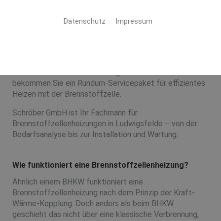
Brennstoffzellenheizung
Datenschutz
Impressum
Wärme und Strom in einem – ohne Verbrennung
Eine nachhaltige Heizung, die ihren eigenen Strom
produziert und dabei einen möglichst geringen
Schadstoffausstoß hat? Das gibt es! Bei uns
bekommen Sie ein Rundum-Servicepaket für effizientes
Heizen mit der Brennstoffzelle.
Schröber GmbH ist Ihr Fachmann für
Brennstoffzellenheizungen in Ludwigsfelde – von der
Bedarfsanalyse bis zur Installation und Wartung.
Wie funktioniert eine Brennstoffzellenheizung?
Ähnlich einem BHKW funktioniert eine
Brennstoffzellenheizung nach dem Prinzip der Kraft-
Wärme-Kopplung. Doch anders als beim BHKW
geschieht das nicht über eine klassische Verbrennung,